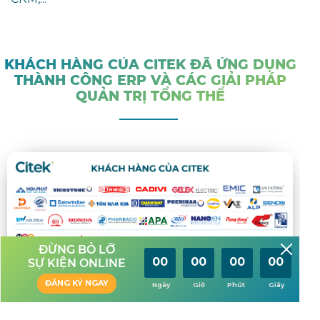
KHÁCH HÀNG CỦA CITEK ĐÃ ỨNG DỤNG
THÀNH CÔNG ERP VÀ CÁC GIẢI PHÁP
QUẢN TRỊ TỔNG THỂ
ĐỪNG BỎ LỠ
00
00
00
00
SỰ KIỆN ONLINE
ĐĂNG KÝ NGAY
Ngày
Giờ
Phút
Giây